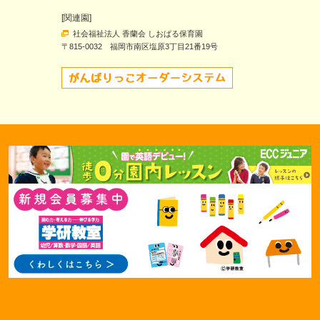
[関連園]
社会福祉法人 香蘭会 しおばる保育園
〒815-0032 福岡市南区塩原3丁目21番19号