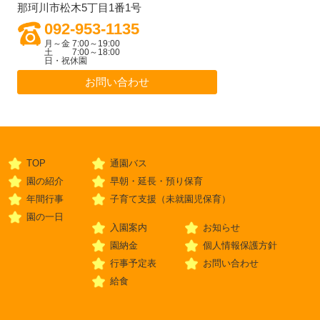
那珂川市松木5丁目1番1号
092-953-1135
月～金 7:00～19:00
土 7:00～18:00
日・祝休園
お問い合わせ
TOP
通園バス
園の紹介
早朝・延長・預り保育
年間行事
子育て支援（未就園児保育）
園の一日
入園案内
お知らせ
園納金
個人情報保護方針
行事予定表
お問い合わせ
給食